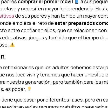
s padres
comprar el primer móvil
a sus peque
 a clase y necesiten mayor independencia. Has
sitivos
de sus padres y han tenido un mayor contr
donde empieza el reto de
estar preparados com
ecto entre confiar en ellos, que se relacionen c
s educativas, juegos y también que el tiempo de 
roso.
ón
 reflexionar es que los adultos debemos estar 
 que nos toca vivir y tenemos que hacer un esfuer
ra nuestra generación, pero también para los m
s, es poder.
iene que pasar por diferentes fases, pero en ca
e existan varias recursos gratuitos preparados 