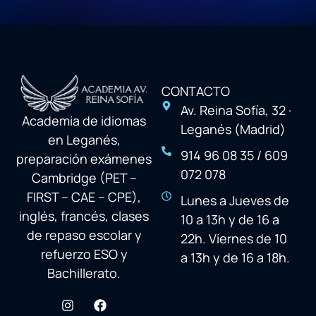
CONTACTO
Av. Reina Sofía, 32 ·
Academia de idiomas
Leganés (Madrid)
en Leganés,
914 96 08 35 / 609
preparación exámenes
072 078
Cambridge (PET –
FIRST – CAE – CPE),
Lunes a Jueves de
inglés, francés, clases
10 a 13h y de 16 a
de repaso escolar y
22h. Viernes de 10
refuerzo ESO y
a 13h y de 16 a 18h.
Bachillerato.