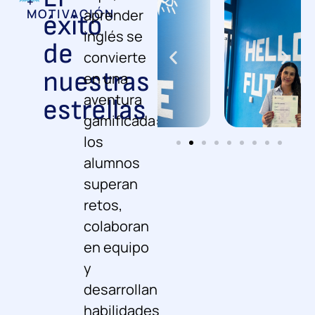
+
MOTIVACIÓN
aprender
éxito
inglés se
de
convierte
nuestras
en una
aventura
estrellas
gamificada
:
los
alumnos
superan
retos,
colaboran
en equipo
y
desarrollan
habilidades