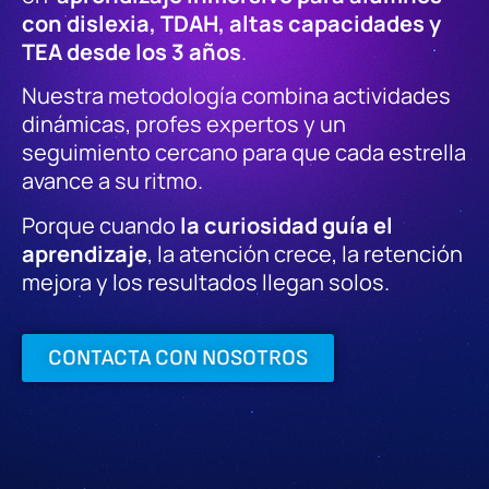
con dislexia, TDAH, altas capacidades y
TEA desde los 3 años
.
Nuestra metodología combina actividades
dinámicas, profes expertos y un
seguimiento cercano para que cada estrella
avance a su ritmo.
Porque cuando
la curiosidad guía el
aprendizaje
, la atención crece, la retención
mejora y los resultados llegan solos.
CONTACTA CON NOSOTROS