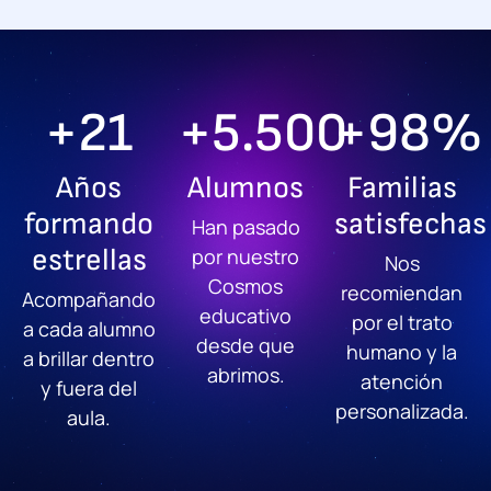
+
21
+
5.500
+
98
%
Años
Alumnos
Familias
formando
satisfechas
Han pasado
estrellas
por nuestro
Nos
Cosmos
recomiendan
Acompañando
educativo
por el trato
a cada alumno
desde que
humano y la
a brillar dentro
abrimos.
atención
y fuera del
personalizada.
aula.