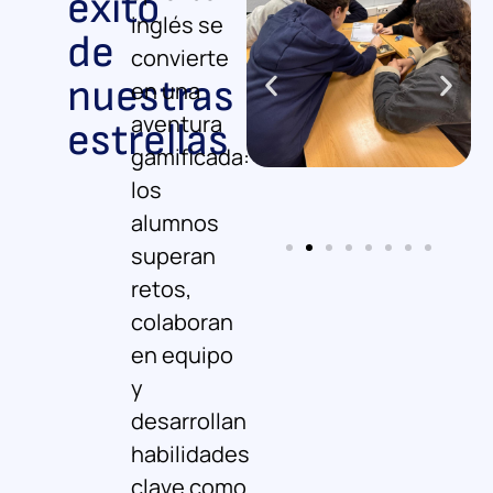
éxito
inglés se
de
convierte
nuestras
en una
aventura
estrellas
gamificada
:
los
alumnos
superan
retos,
colaboran
en equipo
y
desarrollan
habilidades
clave como