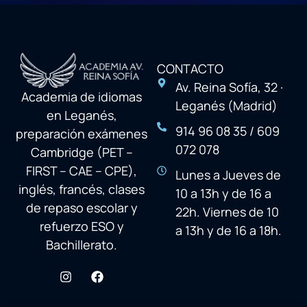
CONTACTO
Av. Reina Sofía, 32 ·
Academia de idiomas
Leganés (Madrid)
en Leganés,
914 96 08 35 / 609
preparación exámenes
072 078
Cambridge (PET –
FIRST – CAE – CPE),
Lunes a Jueves de
inglés, francés, clases
10 a 13h y de 16 a
de repaso escolar y
22h. Viernes de 10
refuerzo ESO y
a 13h y de 16 a 18h.
Bachillerato.