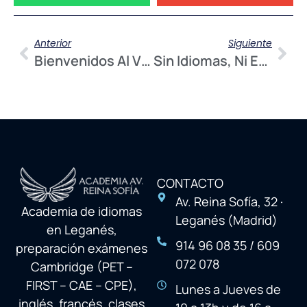
Anterior
Siguiente
Bienvenidos Al Viaje De Las Estrellas 2.0
Sin Idiomas, Ni Estudias Ni Trabajas
CONTACTO
Av. Reina Sofía, 32 ·
Academia de idiomas
Leganés (Madrid)
en Leganés,
914 96 08 35 / 609
preparación exámenes
072 078
Cambridge (PET –
FIRST – CAE – CPE),
Lunes a Jueves de
inglés, francés, clases