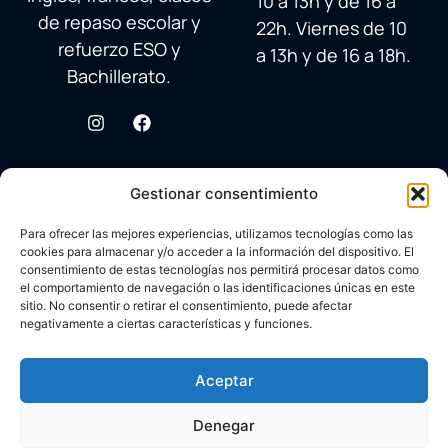
10 a 13h y de 16 a
de repaso escolar y
22h. Viernes de 10
refuerzo ESO y
a 13h y de 16 a 18h.
Bachillerato.
Gestionar consentimiento
Para ofrecer las mejores experiencias, utilizamos tecnologías como las
cookies para almacenar y/o acceder a la información del dispositivo. El
consentimiento de estas tecnologías nos permitirá procesar datos como
el comportamiento de navegación o las identificaciones únicas en este
sitio. No consentir o retirar el consentimiento, puede afectar
negativamente a ciertas características y funciones.
© 2026 Academia Avenida Reina Sofía
Desarrollado con ♥ por
Carlos Corral
en colaboración con
Aceptar
Aviso legal
Brandy&Co
Política Cookies
Denegar