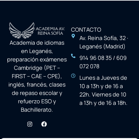
CONTACTO
Av. Reina Sofía, 32 ·
Academia de idiomas
Leganés (Madrid)
en Leganés,
914 96 08 35 / 609
preparación exámenes
072 078
Cambridge (PET –
FIRST – CAE – CPE),
Lunes a Jueves de
inglés, francés, clases
10 a 13h y de 16 a
de repaso escolar y
22h. Viernes de 10
refuerzo ESO y
a 13h y de 16 a 18h.
Bachillerato.