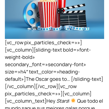
[vc_row pix_particles_check=»»]
[vc_column][sliding-text bold=»font-
weight-bold»
secondary_font=»secondary-font»
size=»h4″ text_color=»heading-
default»]The Oscar goes to… [/sliding-text]
[/vc_column][/vc_row][vc_row
pix_particles_check=»»][vc_column]
[vc_column_text]Hey
Stars
!
Que todo el
mundo saque sus mejores galas porque