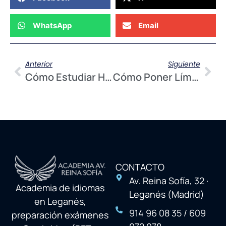
WhatsApp
Email
Anterior
Siguiente
Cómo Estudiar Historia: Los Temibles Nombres Y Fechas
Cómo Poner Límites A Estrellas Descontroladas
CONTACTO
Av. Reina Sofía, 32 ·
Academia de idiomas
Leganés (Madrid)
en Leganés,
914 96 08 35 / 609
preparación exámenes