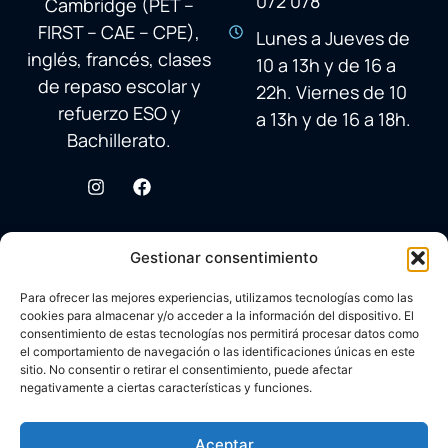
072 078
Cambridge (PET –
FIRST – CAE – CPE),
Lunes a Jueves de
inglés, francés, clases
10 a 13h y de 16 a
de repaso escolar y
22h. Viernes de 10
refuerzo ESO y
a 13h y de 16 a 18h.
Bachillerato.
Gestionar consentimiento
Para ofrecer las mejores experiencias, utilizamos tecnologías como las
cookies para almacenar y/o acceder a la información del dispositivo. El
consentimiento de estas tecnologías nos permitirá procesar datos como
el comportamiento de navegación o las identificaciones únicas en este
sitio. No consentir o retirar el consentimiento, puede afectar
negativamente a ciertas características y funciones.
© 2026 Academia Avenida Reina Sofía
Desarrollado con ♥ por
Carlos Corral
en colaboración con
Aceptar