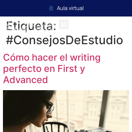
Aula virtual
Etiqueta:
#ConsejosDeEstudio
Cómo hacer el writing
perfecto en First y
Advanced