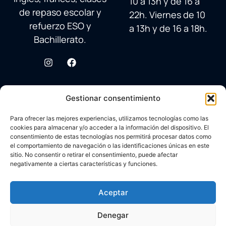
10 a 13h y de 16 a
de repaso escolar y
22h. Viernes de 10
refuerzo ESO y
a 13h y de 16 a 18h.
Bachillerato.
Gestionar consentimiento
Para ofrecer las mejores experiencias, utilizamos tecnologías como las
cookies para almacenar y/o acceder a la información del dispositivo. El
consentimiento de estas tecnologías nos permitirá procesar datos como
el comportamiento de navegación o las identificaciones únicas en este
sitio. No consentir o retirar el consentimiento, puede afectar
negativamente a ciertas características y funciones.
© 2026 Academia Avenida Reina Sofía
Desarrollado con ♥ por
Carlos Corral
en colaboración con
Aceptar
Aviso legal
Brandy&Co
Política Cookies
Denegar