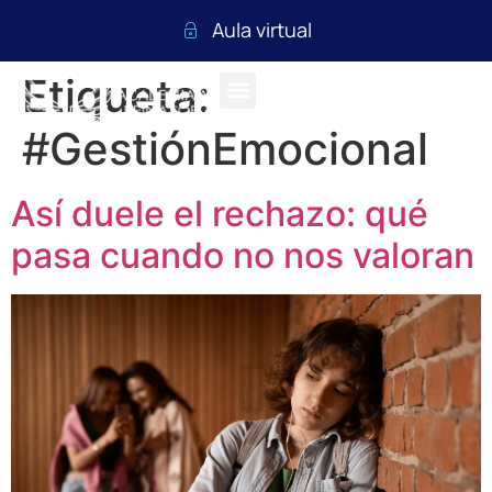
Aula virtual
Etiqueta:
#GestiónEmocional
Así duele el rechazo: qué
pasa cuando no nos valoran