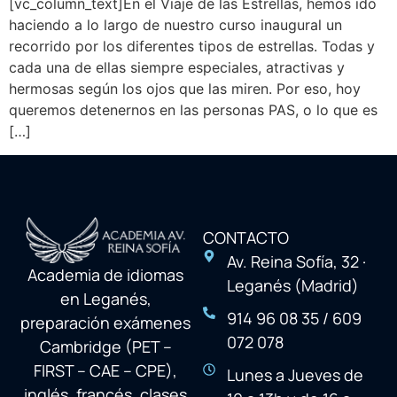
[vc_column_text]En el Viaje de las Estrellas, hemos ido
haciendo a lo largo de nuestro curso inaugural un
recorrido por los diferentes tipos de estrellas. Todas y
cada una de ellas siempre especiales, atractivas y
hermosas según los ojos que las miren. Por eso, hoy
queremos detenernos en las personas PAS, o lo que es
[…]
CONTACTO
Av. Reina Sofía, 32 ·
Academia de idiomas
Leganés (Madrid)
en Leganés,
914 96 08 35 / 609
preparación exámenes
072 078
Cambridge (PET –
FIRST – CAE – CPE),
Lunes a Jueves de
inglés, francés, clases