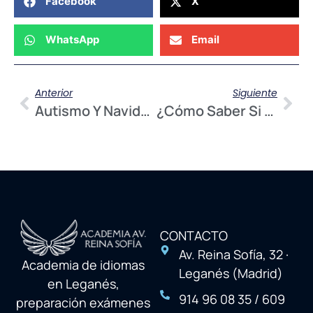
Facebook
X
WhatsApp
Email
Anterior
Siguiente
Autismo Y Navidad: Cómo Acompañar Sin Sufrir
¿Cómo Saber Si Mi Hijo Tiene TDAH?
CONTACTO
Av. Reina Sofía, 32 ·
Academia de idiomas
Leganés (Madrid)
en Leganés,
914 96 08 35 / 609
preparación exámenes