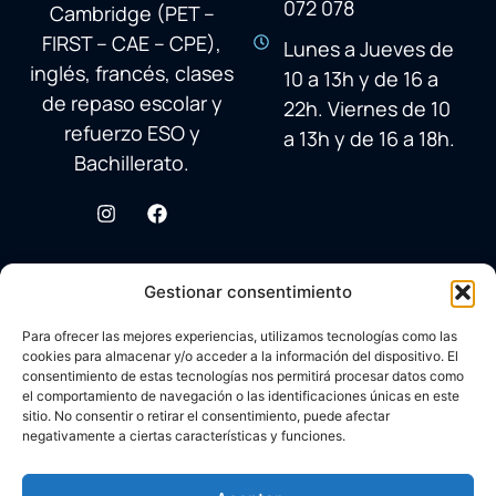
072 078
Cambridge (PET –
FIRST – CAE – CPE),
Lunes a Jueves de
inglés, francés, clases
10 a 13h y de 16 a
de repaso escolar y
22h. Viernes de 10
refuerzo ESO y
a 13h y de 16 a 18h.
Bachillerato.
Gestionar consentimiento
Para ofrecer las mejores experiencias, utilizamos tecnologías como las
cookies para almacenar y/o acceder a la información del dispositivo. El
consentimiento de estas tecnologías nos permitirá procesar datos como
el comportamiento de navegación o las identificaciones únicas en este
sitio. No consentir o retirar el consentimiento, puede afectar
negativamente a ciertas características y funciones.
© 2026 Academia Avenida Reina Sofía
Desarrollado con ♥ por
Carlos Corral
en colaboración con