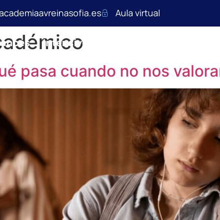
academiaavreinasofia.es
Aula virtual
cadémico
rancés
Intensivos de verano
Impulso y s
qué pasa cuando no nos valor