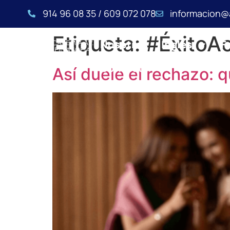
914 96 08 35 / 609 072 078
informacion@
Etiqueta:
#ÉxitoA
Nosotros
Inglés
F
Contacto
Así duele el rechazo: 