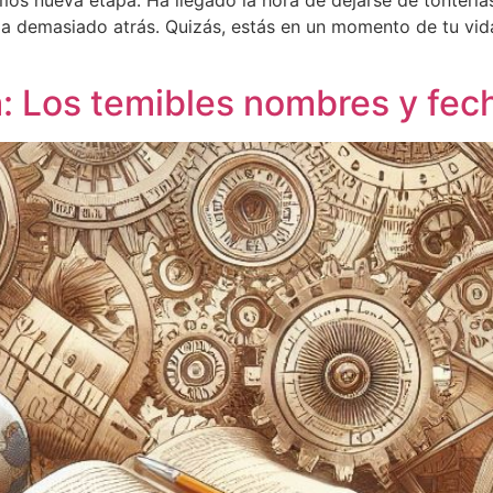
s nueva etapa. Ha llegado la hora de dejarse de tontería
eda demasiado atrás. Quizás, estás en un momento de tu vi
a: Los temibles nombres y fec