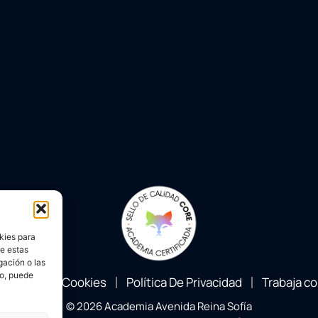
kies para
de estas
gación o las
to, puede
Política Cookies
Política De Privacidad
Trabaja c
© 2026 Academia Avenida Reina Sofía