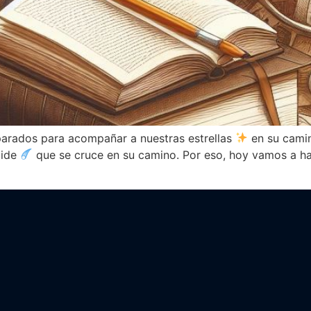
arados para acompañar a nuestras estrellas
en su camin
oide
que se cruce en su camino. Por eso, hoy vamos a habl