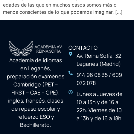
edades de las que en muchos casos somos más o
menos conscientes de lo que podemos imaginar. […]
CONTACTO
Av. Reina Sofía, 32 ·
Academia de idiomas
Leganés (Madrid)
en Leganés,
914 96 08 35 / 609
preparación exámenes
072 078
Cambridge (PET –
FIRST – CAE – CPE),
Lunes a Jueves de
inglés, francés, clases
10 a 13h y de 16 a
de repaso escolar y
22h. Viernes de 10
refuerzo ESO y
a 13h y de 16 a 18h.
Bachillerato.