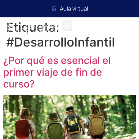
Aula virtual
Etiqueta:
#DesarrolloInfantil
¿Por qué es esencial el
primer viaje de fin de
curso?