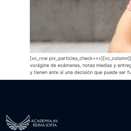
[vc_row pix_particles_check=»»][vc_column]
vorágine de exámenes, notas medias y entreg
y tienen ante sí una decisión que puede ser f