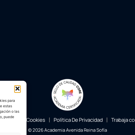
kies para
de estas
gación o las
to, puede
Política Cookies
Política De Privacidad
Trabaja c
© 2026 Academia Avenida Reina Sofía