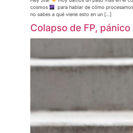
Hey Star
Hoy damos un paso más en el con
cosmos
para hablar de cómo procesamos to
no sabes a qué viene esto en un […]
Colapso de FP, pánico 