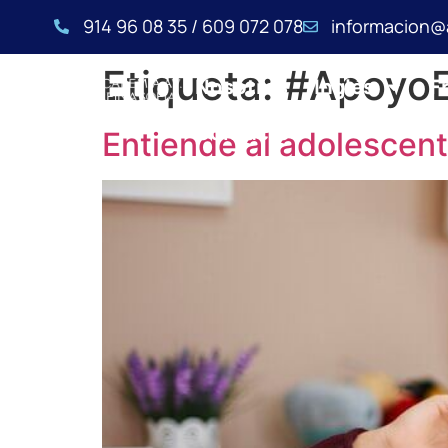
914 96 08 35 / 609 072 078
informacion@
Etiqueta:
#ApoyoE
Nosotros
Inglés
F
Contacto
Entiende al adolescent