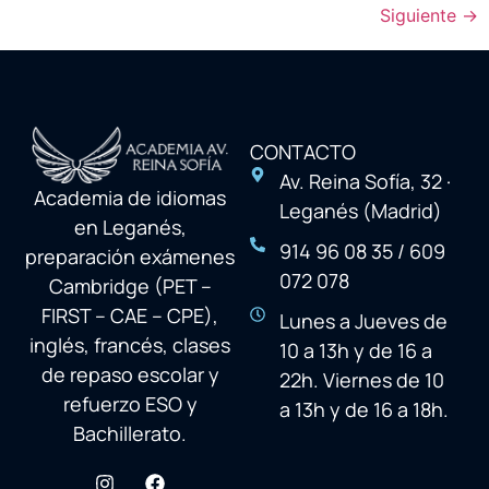
Siguiente
→
CONTACTO
Av. Reina Sofía, 32 ·
Academia de idiomas
Leganés (Madrid)
en Leganés,
914 96 08 35 / 609
preparación exámenes
072 078
Cambridge (PET –
FIRST – CAE – CPE),
Lunes a Jueves de
inglés, francés, clases
10 a 13h y de 16 a
de repaso escolar y
22h. Viernes de 10
refuerzo ESO y
a 13h y de 16 a 18h.
Bachillerato.