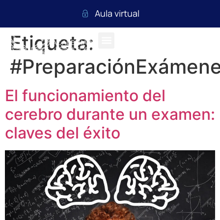
Aula virtual
Etiqueta:
#PreparaciónExámen
El funcionamiento del
cerebro durante un examen:
claves del éxito