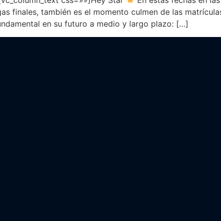
[vc_column_text css=»»]Hey Star
En estas fechas en la
as finales, también es el momento culmen de las matrícula
undamental en su futuro a medio y largo plazo: […]