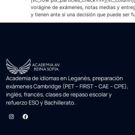
[vc_row pix_particles_check=»»][vc_column]
vorágine de exámenes, notas medias y entreg
y tienen ante sí una decisión que puede ser f
Academia de idiomas en Leganés, preparación
exámenes Cambridge (PET – FIRST – CAE – CPE),
inglés, francés, clases de repaso escolar y
refuerzo ESO y Bachillerato.