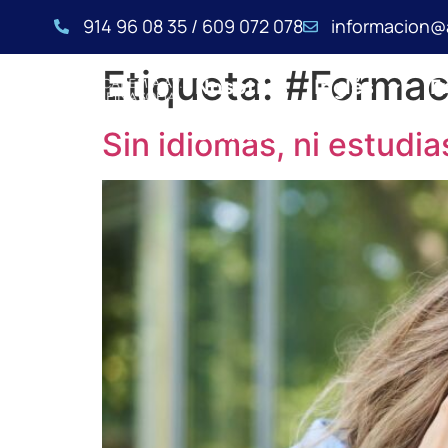
914 96 08 35 / 609 072 078
informacion@
Etiqueta:
#Formac
Nosotros
Inglés
F
Contacto
Sin idiomas, ni estudia