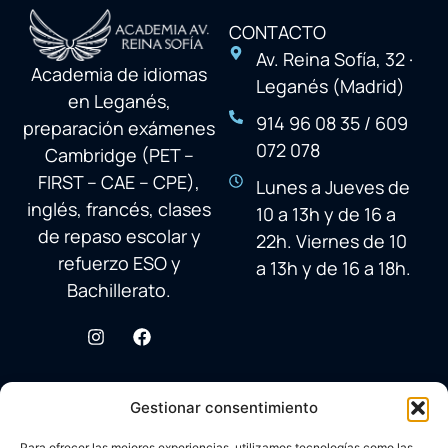
CONTACTO
Av. Reina Sofía, 32 ·
Academia de idiomas
Leganés (Madrid)
en Leganés,
914 96 08 35 / 609
preparación exámenes
072 078
Cambridge (PET –
FIRST – CAE – CPE),
Lunes a Jueves de
inglés, francés, clases
10 a 13h y de 16 a
de repaso escolar y
22h. Viernes de 10
refuerzo ESO y
a 13h y de 16 a 18h.
Bachillerato.
Gestionar consentimiento
Para ofrecer las mejores experiencias, utilizamos tecnologías como las