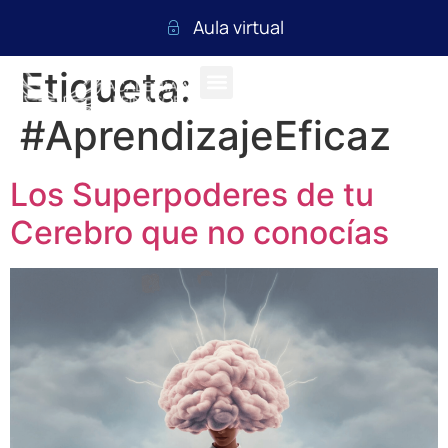
Aula virtual
Etiqueta:
#AprendizajeEficaz
Los Superpoderes de tu
Cerebro que no conocías