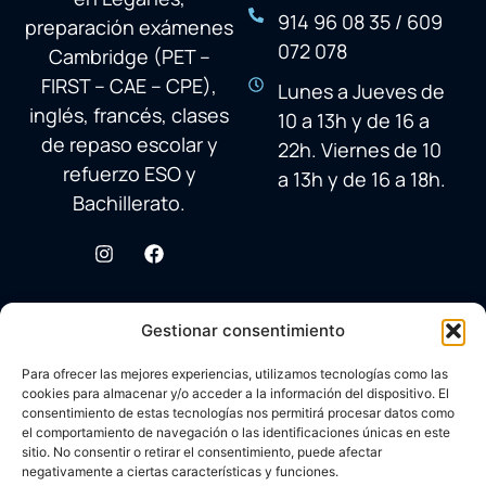
914 96 08 35 / 609
preparación exámenes
072 078
Cambridge (PET –
FIRST – CAE – CPE),
Lunes a Jueves de
inglés, francés, clases
10 a 13h y de 16 a
de repaso escolar y
22h. Viernes de 10
refuerzo ESO y
a 13h y de 16 a 18h.
Bachillerato.
Gestionar consentimiento
Para ofrecer las mejores experiencias, utilizamos tecnologías como las
cookies para almacenar y/o acceder a la información del dispositivo. El
consentimiento de estas tecnologías nos permitirá procesar datos como
el comportamiento de navegación o las identificaciones únicas en este
sitio. No consentir o retirar el consentimiento, puede afectar
negativamente a ciertas características y funciones.