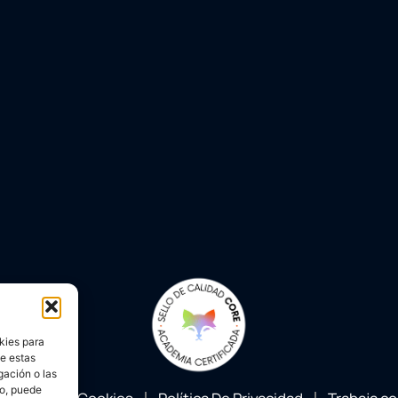
kies para
de estas
gación o las
to, puede