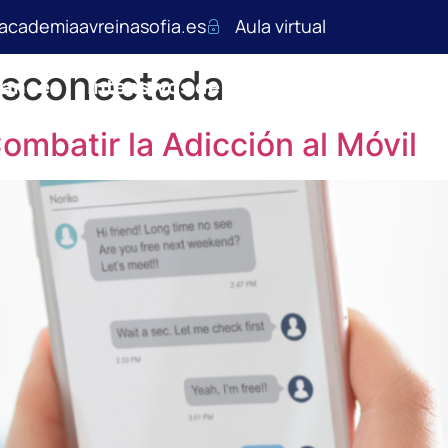
academiaavreinasofia.es
Aula virtual
sconectada
rancés
Intensivos de verano
Impulso y s
mbatir la Adicción al Móvil