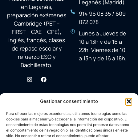
Leganés (Madrid)
en Leganés,
914 96 08 35 / 609
preparación exámenes
072 078
Cambridge (PET –
FIRST – CAE – CPE),
Lunes a Jueves de
inglés, francés, clases
10 a 13h y de 16 a
de repaso escolar y
22h. Viernes de 10
refuerzo ESO y
a 13h y de 16 a 18h.
Bachillerato.
Gestionar consentimiento
Para ofrecer las mejores experiencias, utilizamos tecnologías como las
cookies para almacenar y/o acceder a la información del dispositivo. El
consentimiento de estas tecnologías nos permitirá procesar datos como
el comportamiento de navegación o las identificaciones únicas en este
sitio. No consentir o retirar el consentimiento, puede afectar