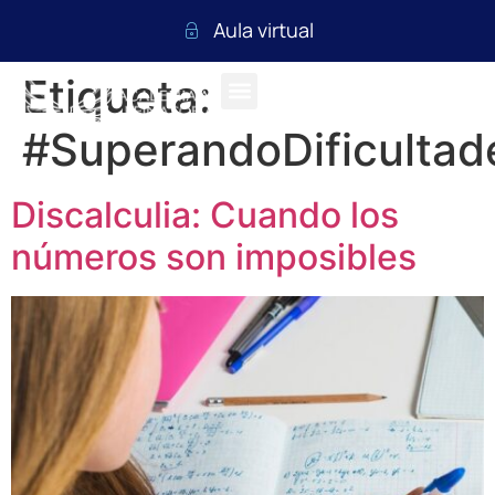
Aula virtual
Etiqueta:
#SuperandoDificultad
Discalculia: Cuando los
números son imposibles