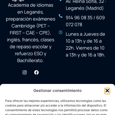
Av. Reina Sofía, 32 ·
Academia de idiomas
Leganés (Madrid)
en Leganés,
914 96 08 35 / 609
preparación exámenes
072 078
Cambridge (PET –
FIRST – CAE – CPE),
Lunes a Jueves de
inglés, francés, clases
10 a 13h y de 16 a
de repaso escolar y
22h. Viernes de 10
refuerzo ESO y
a 13h y de 16 a 18h.
Bachillerato.
Gestionar consentimiento
Para ofrecer las mejores experiencias, utilizamos tecnologías como las
cookies para almacenar y/o acceder a la información del dispositivo. El
consentimiento de estas tecnologías nos permitirá procesar datos como
el comportamiento de navegación o las identificaciones únicas en este