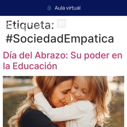
Aula virtual
Etiqueta:
#SociedadEmpatica
Día del Abrazo: Su poder en
la Educación