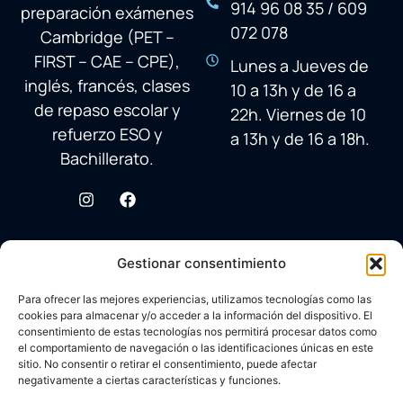
914 96 08 35 / 609
preparación exámenes
072 078
Cambridge (PET –
FIRST – CAE – CPE),
Lunes a Jueves de
inglés, francés, clases
10 a 13h y de 16 a
de repaso escolar y
22h. Viernes de 10
refuerzo ESO y
a 13h y de 16 a 18h.
Bachillerato.
Gestionar consentimiento
Para ofrecer las mejores experiencias, utilizamos tecnologías como las
cookies para almacenar y/o acceder a la información del dispositivo. El
consentimiento de estas tecnologías nos permitirá procesar datos como
el comportamiento de navegación o las identificaciones únicas en este
sitio. No consentir o retirar el consentimiento, puede afectar
negativamente a ciertas características y funciones.