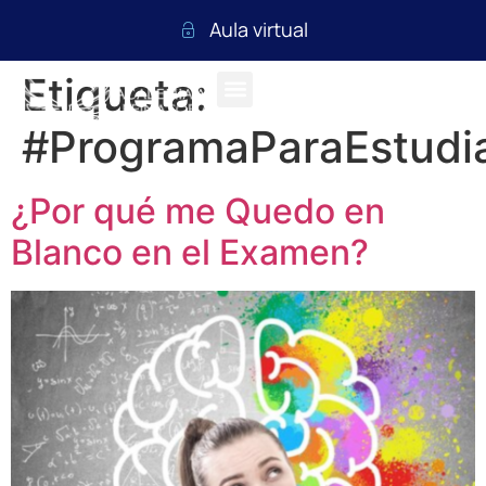
Aula virtual
Etiqueta:
#ProgramaParaEstudi
¿Por qué me Quedo en
Blanco en el Examen?