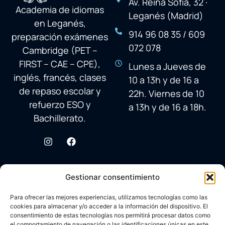
Av. Reina Sofía, 32 ·
Academia de idiomas
Leganés (Madrid)
en Leganés,
914 96 08 35 / 609
preparación exámenes
072 078
Cambridge (PET –
FIRST – CAE – CPE),
Lunes a Jueves de
inglés, francés, clases
10 a 13h y de 16 a
de repaso escolar y
22h. Viernes de 10
refuerzo ESO y
a 13h y de 16 a 18h.
Bachillerato.
Gestionar consentimiento
Para ofrecer las mejores experiencias, utilizamos tecnologías como las
cookies para almacenar y/o acceder a la información del dispositivo. El
consentimiento de estas tecnologías nos permitirá procesar datos como
el comportamiento de navegación o las identificaciones únicas en este