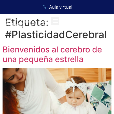
Aula virtual
Etiqueta:
#PlasticidadCerebral
Bienvenidos al cerebro de
una pequeña estrella