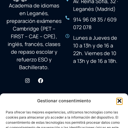
Av. Reina Sofía, 32 ·
Academia de idiomas
Leganés (Madrid)
en Leganés,
914 96 08 35 / 609
preparación exámenes
072 078
Cambridge (PET –
FIRST – CAE – CPE),
Lunes a Jueves de
inglés, francés, clases
10 a 13h y de 16 a
de repaso escolar y
22h. Viernes de 10
refuerzo ESO y
a 13h y de 16 a 18h.
Bachillerato.
Gestionar consentimiento
Para ofrecer las mejores experiencias, utilizamos tecnologías como las
cookies para almacenar y/o acceder a la información del dispositivo. El
consentimiento de estas tecnologías nos permitirá procesar datos como
el comportamiento de navegación o las identificaciones únicas en este