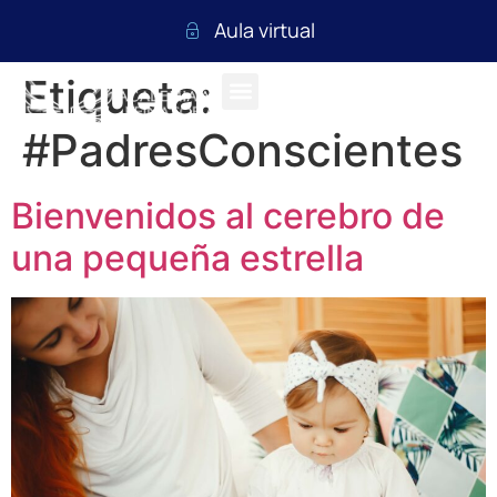
Aula virtual
Etiqueta:
#PadresConscientes
Bienvenidos al cerebro de
una pequeña estrella