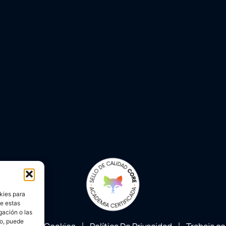
kies para
de estas
gación o las
to, puede