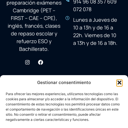
914 96 08 35 / 609
preparación exámenes
072 078
Cambridge (PET –
FIRST – CAE – CPE),
Lunes a Jueves de
inglés, francés, clases
10 a 13h y de 16 a
de repaso escolar y
22h. Viernes de 10
refuerzo ESO y
a 13h y de 16 a 18h.
Bachillerato.
Gestionar consentimiento
Para ofrecer las mejores experiencias, utilizamos tecnologías como las
cookies para almacenar y/o acceder a la información del dispositivo. El
consentimiento de estas tecnologías nos permitirá procesar datos como
el comportamiento de navegación o las identificaciones únicas en este
sitio. No consentir o retirar el consentimiento, puede afectar
negativamente a ciertas características y funciones.
© 2026 Academia Avenida Reina Sofía