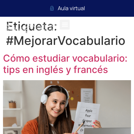
Aula virtual
Etiqueta:
#MejorarVocabulario
Cómo estudiar vocabulario:
tips en inglés y francés