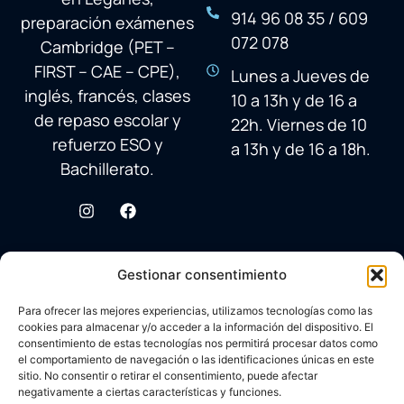
914 96 08 35 / 609
preparación exámenes
072 078
Cambridge (PET –
FIRST – CAE – CPE),
Lunes a Jueves de
inglés, francés, clases
10 a 13h y de 16 a
de repaso escolar y
22h. Viernes de 10
refuerzo ESO y
a 13h y de 16 a 18h.
Bachillerato.
Gestionar consentimiento
Para ofrecer las mejores experiencias, utilizamos tecnologías como las
cookies para almacenar y/o acceder a la información del dispositivo. El
consentimiento de estas tecnologías nos permitirá procesar datos como
el comportamiento de navegación o las identificaciones únicas en este
sitio. No consentir o retirar el consentimiento, puede afectar
negativamente a ciertas características y funciones.