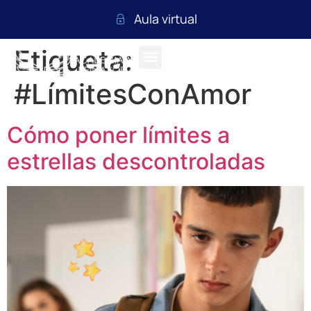
Aula virtual
Etiqueta:
#LímitesConAmor
Cómo poner límites a
estrellas descontroladas