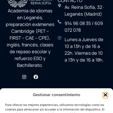
CONTACTO
Av. Reina Sofía, 32 ·
Academia de idiomas
Leganés (Madrid)
en Leganés,
914 96 08 35 / 609
preparación exámenes
072 078
Cambridge (PET –
FIRST – CAE – CPE),
Lunes a Jueves de
inglés, francés, clases
10 a 13h y de 16 a
de repaso escolar y
22h. Viernes de 10
refuerzo ESO y
a 13h y de 16 a 18h.
Bachillerato.
Gestionar consentimiento
Para ofrecer las mejores experiencias, utilizamos tecnologías como las
cookies para almacenar y/o acceder a la información del dispositivo. El