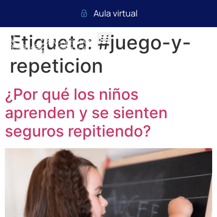
Aula virtual
Etiqueta:
#juego-y-
repeticion
¿Por qué los niños
aprenden y se sienten
seguros repitiendo?