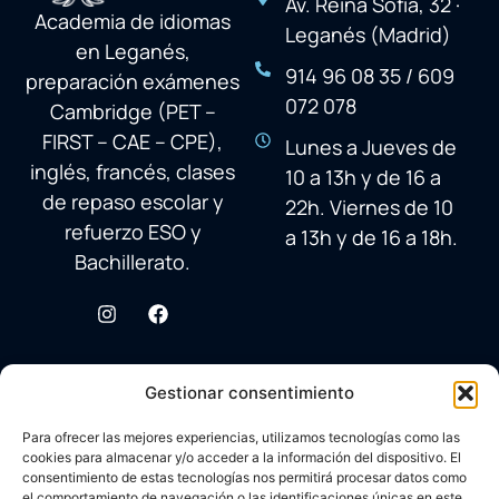
Av. Reina Sofía, 32 ·
Academia de idiomas
Leganés (Madrid)
en Leganés,
914 96 08 35 / 609
preparación exámenes
072 078
Cambridge (PET –
FIRST – CAE – CPE),
Lunes a Jueves de
inglés, francés, clases
10 a 13h y de 16 a
de repaso escolar y
22h. Viernes de 10
refuerzo ESO y
a 13h y de 16 a 18h.
Bachillerato.
Gestionar consentimiento
Para ofrecer las mejores experiencias, utilizamos tecnologías como las
cookies para almacenar y/o acceder a la información del dispositivo. El
consentimiento de estas tecnologías nos permitirá procesar datos como
el comportamiento de navegación o las identificaciones únicas en este