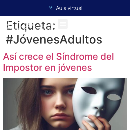
Aula virtual
Etiqueta:
#JóvenesAdultos
Así crece el Síndrome del
Impostor en jóvenes