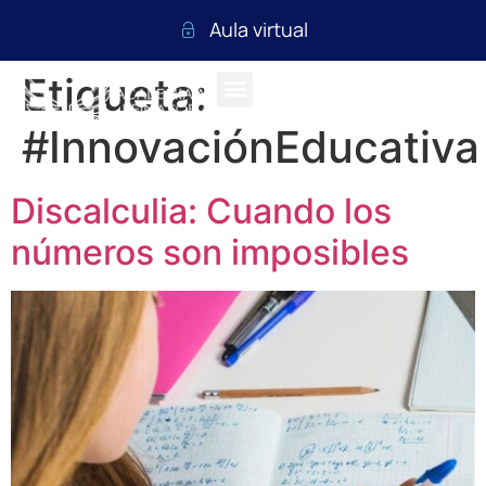
Aula virtual
Etiqueta:
#InnovaciónEducativa
Discalculia: Cuando los
números son imposibles