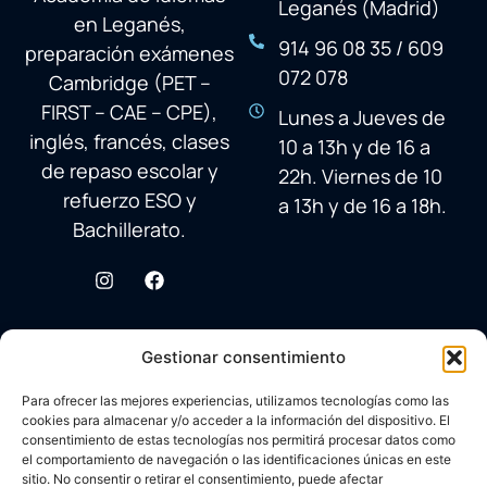
Leganés (Madrid)
en Leganés,
914 96 08 35 / 609
preparación exámenes
072 078
Cambridge (PET –
FIRST – CAE – CPE),
Lunes a Jueves de
inglés, francés, clases
10 a 13h y de 16 a
de repaso escolar y
22h. Viernes de 10
refuerzo ESO y
a 13h y de 16 a 18h.
Bachillerato.
Gestionar consentimiento
Para ofrecer las mejores experiencias, utilizamos tecnologías como las
cookies para almacenar y/o acceder a la información del dispositivo. El
consentimiento de estas tecnologías nos permitirá procesar datos como
el comportamiento de navegación o las identificaciones únicas en este
sitio. No consentir o retirar el consentimiento, puede afectar