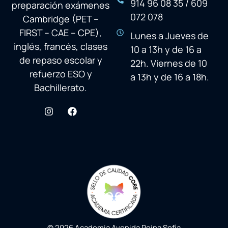
914 96 08 35 / 609
preparación exámenes
072 078
Cambridge (PET –
FIRST – CAE – CPE),
Lunes a Jueves de
inglés, francés, clases
10 a 13h y de 16 a
de repaso escolar y
22h. Viernes de 10
refuerzo ESO y
a 13h y de 16 a 18h.
Bachillerato.
© 2026 Academia Avenida Reina Sofía