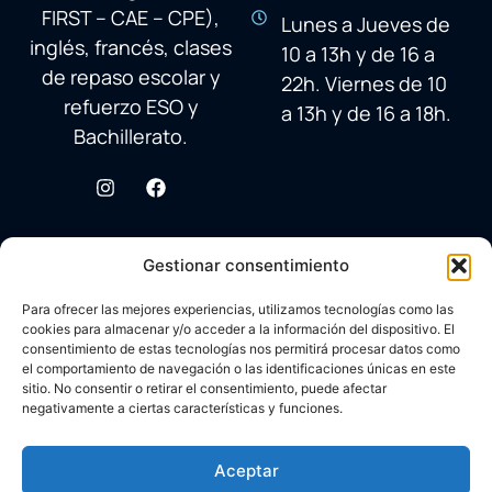
FIRST – CAE – CPE),
Lunes a Jueves de
inglés, francés, clases
10 a 13h y de 16 a
de repaso escolar y
22h. Viernes de 10
refuerzo ESO y
a 13h y de 16 a 18h.
Bachillerato.
Gestionar consentimiento
Para ofrecer las mejores experiencias, utilizamos tecnologías como las
cookies para almacenar y/o acceder a la información del dispositivo. El
consentimiento de estas tecnologías nos permitirá procesar datos como
el comportamiento de navegación o las identificaciones únicas en este
sitio. No consentir o retirar el consentimiento, puede afectar
negativamente a ciertas características y funciones.
© 2026 Academia Avenida Reina Sofía
Desarrollado con ♥ por
Carlos Corral
en colaboración con
Aceptar
Aviso legal
Brandy&Co