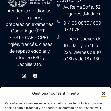
CONTACTO
Av. Reina Sofía, 32 ·
Academia de idiomas
Leganés (Madrid)
en Leganés,
914 96 08 35 / 609
preparación exámenes
072 078
Cambridge (PET –
FIRST – CAE – CPE),
Lunes a Jueves de
inglés, francés, clases
10 a 13h y de 16 a
de repaso escolar y
22h. Viernes de 10
refuerzo ESO y
a 13h y de 16 a 18h.
Bachillerato.
Gestionar consentimiento
Para ofrecer las mejores experiencias, utilizamos tecnologías como las
cookies para almacenar y/o acceder a la información del dispositivo. El