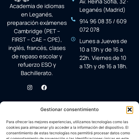
Av. Reina Sofía, 32 ·
Academia de idiomas
Leganés (Madrid)
en Leganés,
914 96 08 35 / 609
preparación exámenes
072 078
Cambridge (PET –
FIRST – CAE – CPE),
Lunes a Jueves de
inglés, francés, clases
10 a 13h y de 16 a
de repaso escolar y
22h. Viernes de 10
refuerzo ESO y
a 13h y de 16 a 18h.
Bachillerato.
Gestionar consentimiento
Para ofrecer las mejores experiencias, utilizamos tecnologías como las
cookies para almacenar y/o acceder a la información del dispositivo. El
consentimiento de estas tecnologías nos permitirá procesar datos como
el comportamiento de navegación o las identificaciones únicas en este