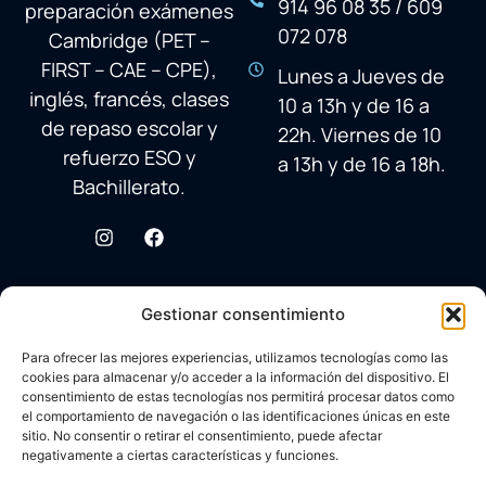
914 96 08 35 / 609
preparación exámenes
072 078
Cambridge (PET –
FIRST – CAE – CPE),
Lunes a Jueves de
inglés, francés, clases
10 a 13h y de 16 a
de repaso escolar y
22h. Viernes de 10
refuerzo ESO y
a 13h y de 16 a 18h.
Bachillerato.
Gestionar consentimiento
Para ofrecer las mejores experiencias, utilizamos tecnologías como las
cookies para almacenar y/o acceder a la información del dispositivo. El
consentimiento de estas tecnologías nos permitirá procesar datos como
el comportamiento de navegación o las identificaciones únicas en este
sitio. No consentir o retirar el consentimiento, puede afectar
negativamente a ciertas características y funciones.
© 2026 Academia Avenida Reina Sofía