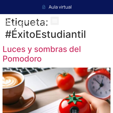
Aula virtual
Etiqueta:
#ÉxitoEstudiantil
Luces y sombras del
Pomodoro