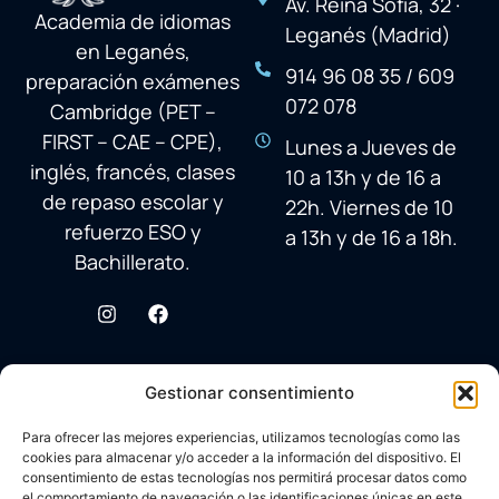
Av. Reina Sofía, 32 ·
Academia de idiomas
Leganés (Madrid)
en Leganés,
914 96 08 35 / 609
preparación exámenes
072 078
Cambridge (PET –
FIRST – CAE – CPE),
Lunes a Jueves de
inglés, francés, clases
10 a 13h y de 16 a
de repaso escolar y
22h. Viernes de 10
refuerzo ESO y
a 13h y de 16 a 18h.
Bachillerato.
Gestionar consentimiento
Para ofrecer las mejores experiencias, utilizamos tecnologías como las
cookies para almacenar y/o acceder a la información del dispositivo. El
consentimiento de estas tecnologías nos permitirá procesar datos como
el comportamiento de navegación o las identificaciones únicas en este