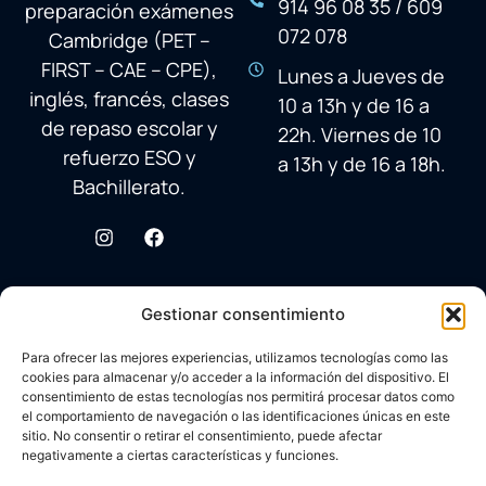
914 96 08 35 / 609
preparación exámenes
072 078
Cambridge (PET –
FIRST – CAE – CPE),
Lunes a Jueves de
inglés, francés, clases
10 a 13h y de 16 a
de repaso escolar y
22h. Viernes de 10
refuerzo ESO y
a 13h y de 16 a 18h.
Bachillerato.
Gestionar consentimiento
Para ofrecer las mejores experiencias, utilizamos tecnologías como las
cookies para almacenar y/o acceder a la información del dispositivo. El
consentimiento de estas tecnologías nos permitirá procesar datos como
el comportamiento de navegación o las identificaciones únicas en este
sitio. No consentir o retirar el consentimiento, puede afectar
negativamente a ciertas características y funciones.
© 2026 Academia Avenida Reina Sofía