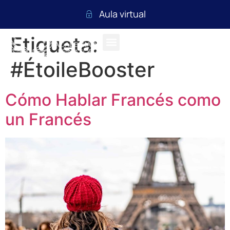
Aula virtual
Etiqueta:
#ÉtoileBooster
Cómo Hablar Francés como
un Francés