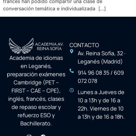
francés han podido compartir una clase de
conversación temática e individualizada […]
CONTACTO
Av. Reina Sofía, 32 ·
Academia de idiomas
Leganés (Madrid)
en Leganés,
914 96 08 35 / 609
preparación exámenes
072 078
Cambridge (PET –
FIRST – CAE – CPE),
Lunes a Jueves de
inglés, francés, clases
10 a 13h y de 16 a
de repaso escolar y
22h. Viernes de 10
refuerzo ESO y
a 13h y de 16 a 18h.
Bachillerato.