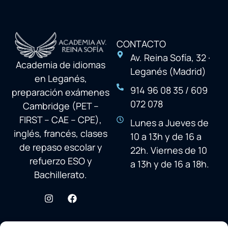
CONTACTO
Av. Reina Sofía, 32 ·
Academia de idiomas
Leganés (Madrid)
en Leganés,
914 96 08 35 / 609
preparación exámenes
072 078
Cambridge (PET –
FIRST – CAE – CPE),
Lunes a Jueves de
inglés, francés, clases
10 a 13h y de 16 a
de repaso escolar y
22h. Viernes de 10
refuerzo ESO y
a 13h y de 16 a 18h.
Bachillerato.