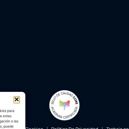
kies para
de estas
gación o las
to, puede