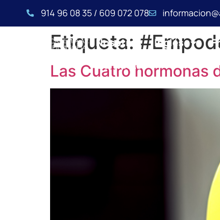
914 96 08 35 / 609 072 078
informacion@
Etiqueta:
#Empode
Nosotros
Inglés
F
Contacto
Las Cuatro hormonas de