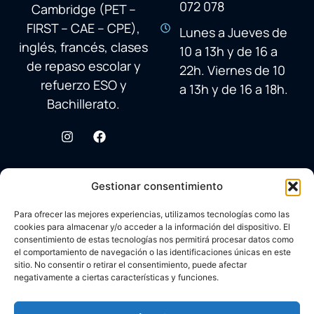
072 078
Cambridge (PET –
FIRST – CAE – CPE),
Lunes a Jueves de
inglés, francés, clases
10 a 13h y de 16 a
de repaso escolar y
22h. Viernes de 10
refuerzo ESO y
a 13h y de 16 a 18h.
Bachillerato.
Gestionar consentimiento
Para ofrecer las mejores experiencias, utilizamos tecnologías como las
cookies para almacenar y/o acceder a la información del dispositivo. El
consentimiento de estas tecnologías nos permitirá procesar datos como
el comportamiento de navegación o las identificaciones únicas en este
sitio. No consentir o retirar el consentimiento, puede afectar
negativamente a ciertas características y funciones.
© 2026 Academia Avenida Reina Sofía
Desarrollado con ♥ por
Carlos Corral
en colaboración con