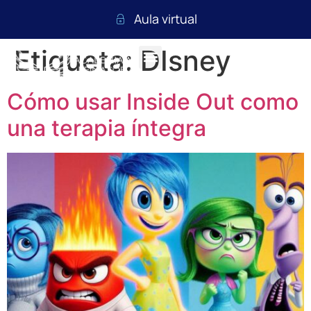
Aula virtual
Etiqueta:
DIsney
Cómo usar Inside Out como
una terapia íntegra