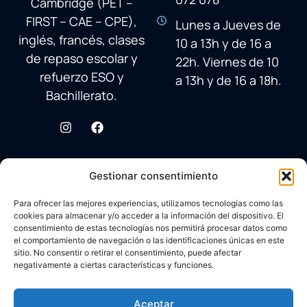
Cambridge (PET –
FIRST – CAE – CPE),
Lunes a Jueves de
inglés, francés, clases
10 a 13h y de 16 a
de repaso escolar y
22h. Viernes de 10
refuerzo ESO y
a 13h y de 16 a 18h.
Bachillerato.
Gestionar consentimiento
Para ofrecer las mejores experiencias, utilizamos tecnologías como las
cookies para almacenar y/o acceder a la información del dispositivo. El
consentimiento de estas tecnologías nos permitirá procesar datos como
el comportamiento de navegación o las identificaciones únicas en este
sitio. No consentir o retirar el consentimiento, puede afectar
negativamente a ciertas características y funciones.
© 2026 Academia Avenida Reina Sofía
Desarrollado con ♥ por
Carlos Corral
en colaboración con
Aceptar
Aviso legal