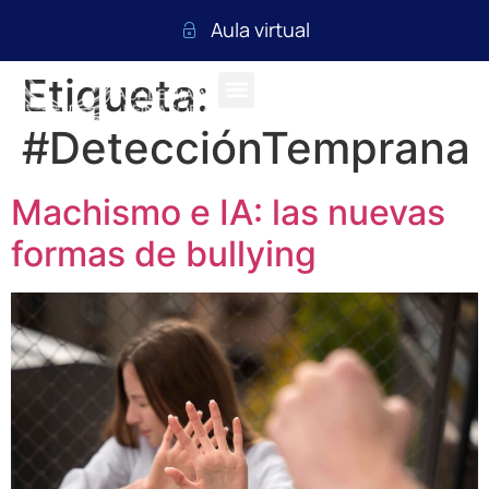
Aula virtual
Etiqueta:
#DetecciónTemprana
Machismo e IA: las nuevas
formas de bullying