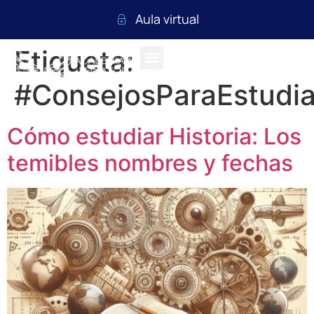
Aula virtual
Etiqueta:
#ConsejosParaEstudia
Cómo estudiar Historia: Los
temibles nombres y fechas