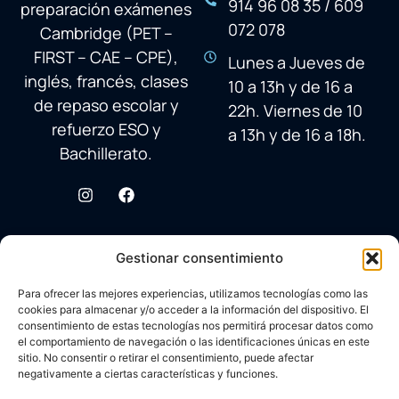
914 96 08 35 / 609
preparación exámenes
072 078
Cambridge (PET –
FIRST – CAE – CPE),
Lunes a Jueves de
inglés, francés, clases
10 a 13h y de 16 a
de repaso escolar y
22h. Viernes de 10
refuerzo ESO y
a 13h y de 16 a 18h.
Bachillerato.
Gestionar consentimiento
Para ofrecer las mejores experiencias, utilizamos tecnologías como las
cookies para almacenar y/o acceder a la información del dispositivo. El
consentimiento de estas tecnologías nos permitirá procesar datos como
el comportamiento de navegación o las identificaciones únicas en este
sitio. No consentir o retirar el consentimiento, puede afectar
negativamente a ciertas características y funciones.
© 2026 Academia Avenida Reina Sofía