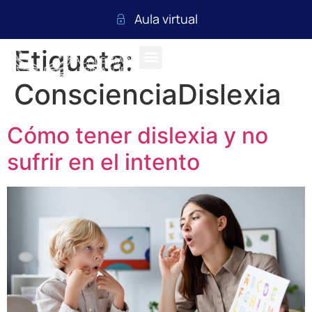
Aula virtual
Etiqueta:
ConscienciaDislexia
Cómo tener dislexia y no
sufrir en el intento