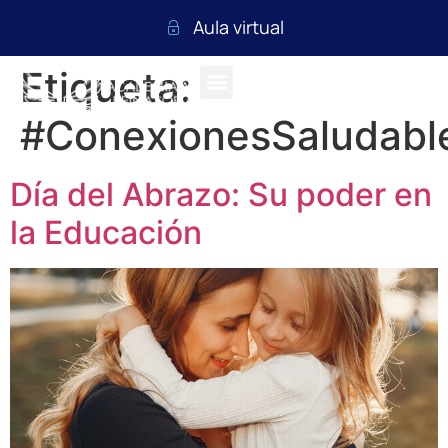
Aula virtual
Etiqueta:
#ConexionesSaludabl
Día del Abrazo: Su poder en
la Educación