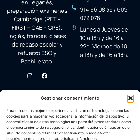
en Leganés,
914 96 08 35 / 609
preparación exámenes
072 078
Cambridge (PET –
FIRST – CAE – CPE),
Lunes a Jueves de
inglés, francés, clases
10 a 13h y de 16 a
de repaso escolar y
22h. Viernes de 10
refuerzo ESO y
a 13h y de 16 a 18h.
Bachillerato.
Gestionar consentimiento
Para ofrecer las mejores experiencias, utilizamos tecnologías como las
cookies para almacenar y/o acceder a la información del dispositivo. El
consentimiento de estas tecnologías nos permitirá procesar datos como
el comportamiento de navegación o las identificaciones únicas en este
sitio. No consentir o retirar el consentimiento, puede afectar
negativamente a ciertas características y funciones.