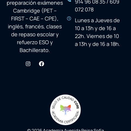
914 96 08 35 / 609
preparación exámenes
072 078
Cambridge (PET –
FIRST – CAE – CPE),
Lunes a Jueves de
inglés, francés, clases
10 a 13h y de 16 a
de repaso escolar y
22h. Viernes de 10
refuerzo ESO y
a 13h y de 16 a 18h.
Bachillerato.
© 2026 Academia Avenida Reina Sofía