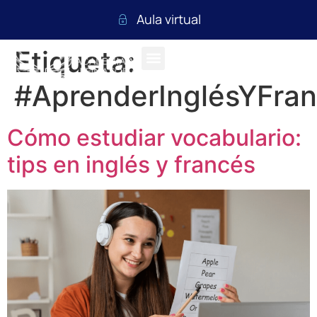
Aula virtual
Etiqueta:
#AprenderInglésYFra
Cómo estudiar vocabulario:
tips en inglés y francés