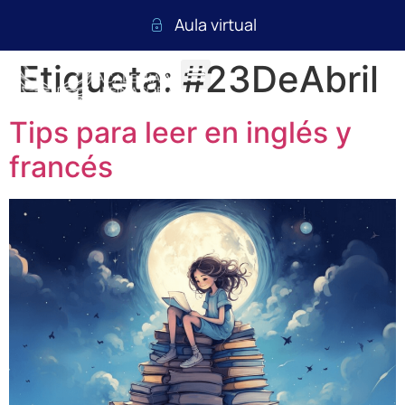
Aula virtual
Etiqueta:
#23DeAbril
Tips para leer en inglés y
francés