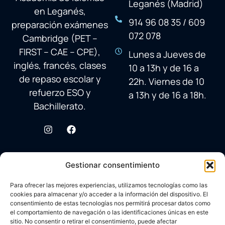
Leganés (Madrid)
en Leganés,
914 96 08 35 / 609
preparación exámenes
072 078
Cambridge (PET –
FIRST – CAE – CPE),
Lunes a Jueves de
inglés, francés, clases
10 a 13h y de 16 a
de repaso escolar y
22h. Viernes de 10
refuerzo ESO y
a 13h y de 16 a 18h.
Bachillerato.
Gestionar consentimiento
Para ofrecer las mejores experiencias, utilizamos tecnologías como las
cookies para almacenar y/o acceder a la información del dispositivo. El
consentimiento de estas tecnologías nos permitirá procesar datos como
el comportamiento de navegación o las identificaciones únicas en este
sitio. No consentir o retirar el consentimiento, puede afectar